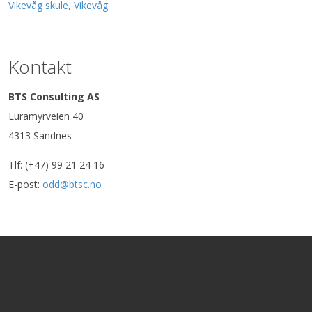
Vikevåg skule, Vikevåg
Kontakt
BTS Consulting AS
Luramyrveien 40
4313 Sandnes
Tlf: (+47) 99 21 24 16
E-post:
odd@btsc.no