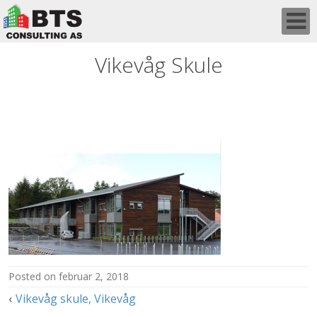
Skip
to
content
Vikevåg Skule
posted on
februar 2, 2018
Innleggsnavigasjon
Vikevåg skule, Vikevåg