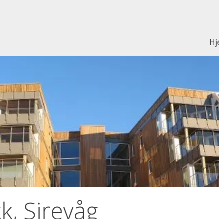
Hj
k, Sirevåg