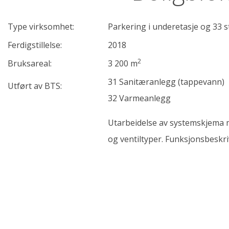
Type virksomhet:
Parkering i underetasje og 33 st
Ferdigstillelse:
2018
2
Bruksareal:
3 200 m
31 Sanitæranlegg (tappevann)
Utført av BTS:
32 Varmeanlegg
Utarbeidelse av systemskjema 
og ventiltyper. Funksjonsbeskr