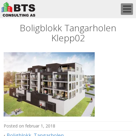
Skip
to
content
Boligblokk Tangarholen
Klepp02
posted on
februar 1, 2018
Innleggsnavigasjon
Boligblokk, Tangarholen