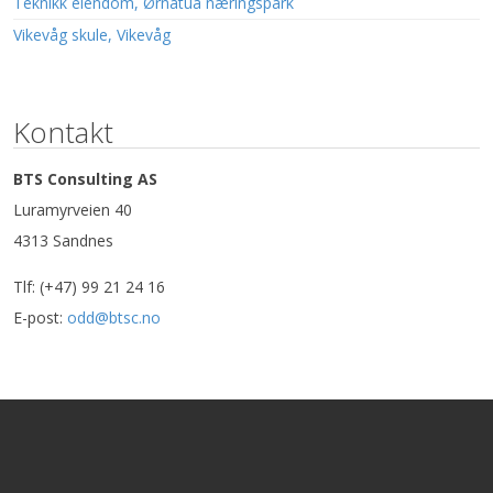
Teknikk eiendom, Ørnatua næringspark
Vikevåg skule, Vikevåg
Kontakt
BTS Consulting AS
Luramyrveien 40
4313 Sandnes
Tlf: (+47) 99 21 24 16
E-post:
odd@btsc.no