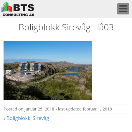
Skip
to
content
Boligblokk Sirevåg Hå03
posted on
januar 25, 2018
last updated
februar 1, 2018
Innleggsnavigasjon
Boligblokk, Sirevåg